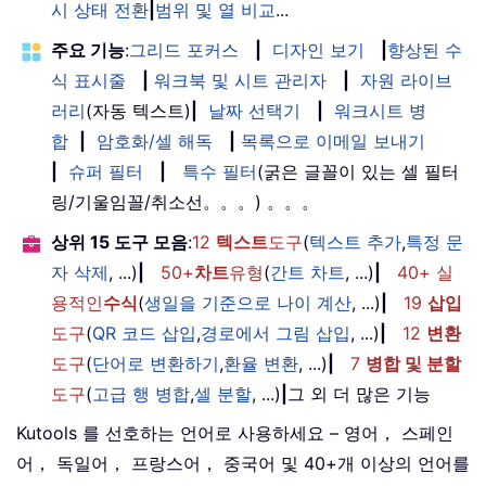
시 상태 전환
|
범위 및 열 비교
...
주요 기능
:
그리드 포커스
|
디자인 보기
|
향상된 수
식 표시줄
|
워크북 및 시트 관리자
|
자원 라이브
러리
(자동 텍스트)
|
날짜 선택기
|
워크시트 병
합
|
암호화/셀 해독
|
목록으로 이메일 보내기
|
슈퍼 필터
|
특수 필터
(굵은 글꼴이 있는 셀 필터
링/기울임꼴/취소선。。。) 。。。
상위 15 도구 모음
:
12
텍스트
도구
(
텍스트 추가
,
특정 문
자 삭제
, ...)
|
50+
차트
유형
(
간트 차트
, ...)
|
40+ 실
용적인
수식
(
생일을 기준으로 나이 계산
, ...)
|
19
삽입
도구
(
QR 코드 삽입
,
경로에서 그림 삽입
, ...)
|
12
변환
도구
(
단어로 변환하기
,
환율 변환
, ...)
|
7
병합 및 분할
도구
(
고급 행 병합
,
셀 분할
, ...)
|
그 외 더 많은 기능
Kutools 를 선호하는 언어로 사용하세요 – 영어， 스페인
어， 독일어， 프랑스어， 중국어 및 40+개 이상의 언어를