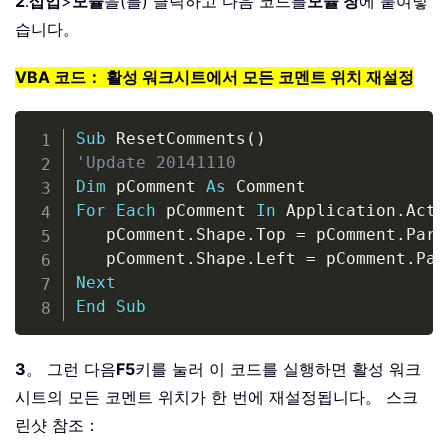
2
.
삽입
>
모듈
을(를) 클릭하고 다음 코드를
모듈 창
에 붙여넣
습니다。
VBA 코드： 활성 워크시트에서 모든 코멘트 위치 재설정
Copy
Sub
 ResetComments
(
)
'Update 20141110
Dim
 pComment 
As
For
Each
 pComment 
In
 Application
.
Acti
   pComment
.
Shape
.
Top 
=
 pComment
.
Pare
   pComment
.
Shape
.
Left 
=
 pComment
.
Par
Next
End
Sub
3
。 그런 다음
F5
키를 눌러 이 코드를 실행하면 활성 워크
시트의 모든 코멘트 위치가 한 번에 재설정됩니다。 스크
린샷 참조：