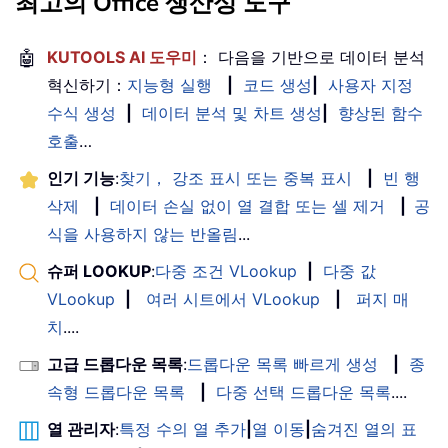
최고의 Office 생산성 도구
🤖
KUTOOLS AI 도우미
： 다음을 기반으로 데이터 분석
혁신하기：
지능형 실행
|
코드 생성
|
사용자 지정
수식 생성
|
데이터 분석 및 차트 생성
|
향상된 함수
호출
…
인기 기능
:
찾기， 강조 표시 또는 중복 표시
|
빈 행
삭제
|
데이터 손실 없이 열 결합 또는 셀 제거
|
공
식을 사용하지 않는 반올림
...
슈퍼 LOOKUP
:
다중 조건 VLookup
|
다중 값
VLookup
|
여러 시트에서 VLookup
|
퍼지 매
치
....
고급 드롭다운 목록
:
드롭다운 목록 빠르게 생성
|
종
속형 드롭다운 목록
|
다중 선택 드롭다운 목록
....
열 관리자
:
특정 수의 열 추가
|
열 이동
|
숨겨진 열의 표