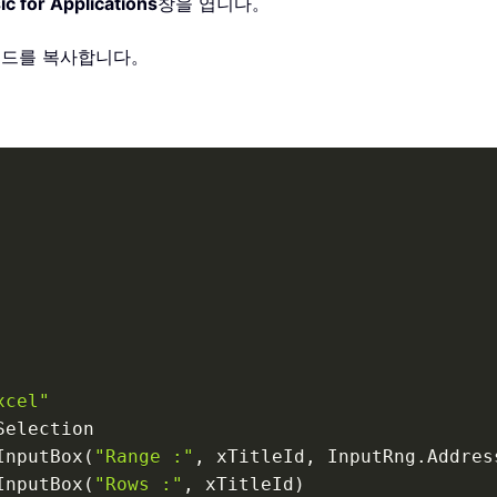
ic for Applications
창을 엽니다。
 코드를 복사합니다。
xcel"
Selection

InputBox
(
"Range :"
,
 xTitleId
,
 InputRng
.
Addres
InputBox
(
"Rows :"
,
 xTitleId
)