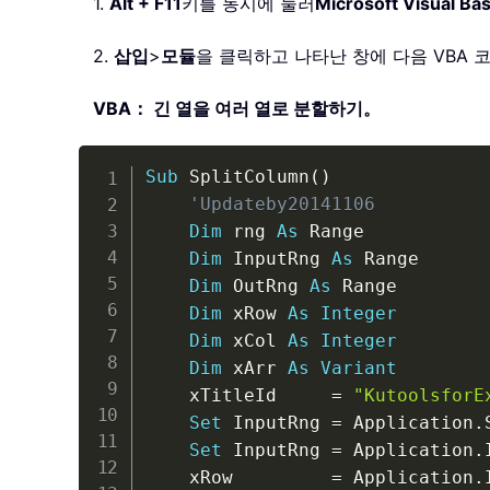
1.
Alt + F11
키를 동시에 눌러
Microsoft Visual Bas
2.
삽입
>
모듈
을 클릭하고 나타난 창에 다음 VBA
VBA： 긴 열을 여러 열로 분할하기。
Sub
 SplitColumn
(
)
'Updateby20141106
Dim
 rng 
As
 Range

Dim
 InputRng 
As
 Range

Dim
 OutRng 
As
 Range

Dim
 xRow 
As
Integer
Dim
 xCol 
As
Integer
Dim
 xArr 
As
Variant
	xTitleId     
=
"KutoolsforE
Set
 InputRng 
=
 Application
.
Set
 InputRng 
=
 Application
.
	xRow         
=
 Application
.