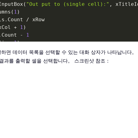
InputBox
(
"Out put to (single cell):"
,
 xTitleI
umns
(
1
)
ls
.
Count 
/
 xRow

xCol 
+
1
)
.
Count 
-
1
(
i 
+
1
)
실행하면 데이터 목록을 선택할 수 있는 대화 상자가 나타납니다。
)
 결과를 출력할 셀을 선택합니다。 스크린샷 참조：
)
=
 xValue

1
)
,
 UBound
(
xArr
,
2
)
)
.
Value 
=