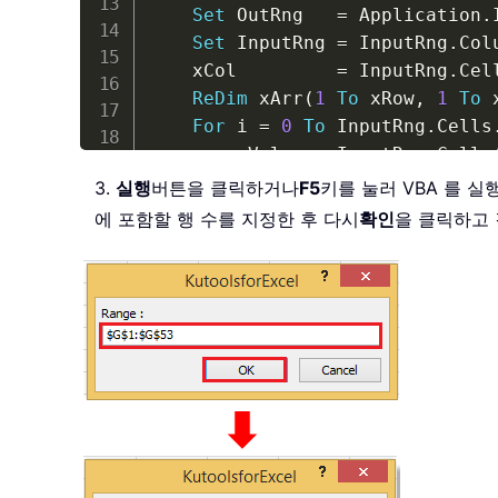
Set
 OutRng   
=
 Application
.
Set
 InputRng 
=
 InputRng
.
Col
	xCol         
=
 InputRng
.
Cel
ReDim
 xArr
(
1
To
 xRow
,
1
To
 
For
 i 
=
0
To
 InputRng
.
Cells
		xValue 
=
 InputRng
.
Cells
		iRow 
=
 i 
Mod
 xRow

3.
실행
버튼을 클릭하거나
F5
키를 눌러 VBA 를 
		iCol 
=
 VBA
.
Int
(
i 
/
 xRow
에 포함할 행 수를 지정한 후 다시
확인
을 클릭하고
		xArr
(
iRow 
+
1
,
 iCol 
+
1
Next
	OutRng
.
Resize
(
UBound
(
xArr
,
End
Sub