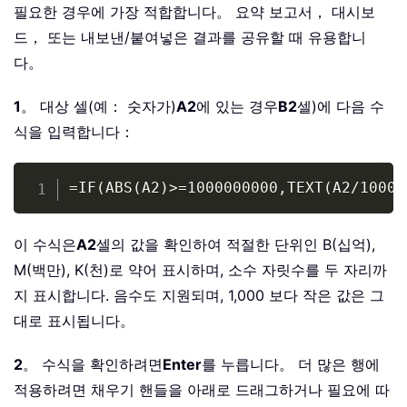
필요한 경우에 가장 적합합니다。 요약 보고서， 대시보
드， 또는 내보낸/붙여넣은 결과를 공유할 때 유용합니
다。
1
。 대상 셀(예： 숫자가)
A2
에 있는 경우
B2
셀)에 다음 수
식을 입력합니다：
Copy
=IF(ABS(A2)>=1000000000,TEXT(A2/10000
이 수식은
A2
셀의 값을 확인하여 적절한 단위인 B(십억),
M(백만), K(천)로 약어 표시하며, 소수 자릿수를 두 자리까
지 표시합니다. 음수도 지원되며, 1,000 보다 작은 값은 그
대로 표시됩니다。
2
。 수식을 확인하려면
Enter
를 누릅니다。 더 많은 행에
적용하려면 채우기 핸들을 아래로 드래그하거나 필요에 따