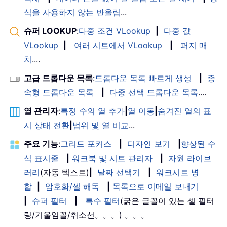
식을 사용하지 않는 반올림
...
슈퍼 LOOKUP
:
다중 조건 VLookup
|
다중 값
VLookup
|
여러 시트에서 VLookup
|
퍼지 매
치
....
고급 드롭다운 목록
:
드롭다운 목록 빠르게 생성
|
종
속형 드롭다운 목록
|
다중 선택 드롭다운 목록
....
열 관리자
:
특정 수의 열 추가
|
열 이동
|
숨겨진 열의 표
시 상태 전환
|
범위 및 열 비교
...
주요 기능
:
그리드 포커스
|
디자인 보기
|
향상된 수
식 표시줄
|
워크북 및 시트 관리자
|
자원 라이브
러리
(자동 텍스트)
|
날짜 선택기
|
워크시트 병
합
|
암호화/셀 해독
|
목록으로 이메일 보내기
|
슈퍼 필터
|
특수 필터
(굵은 글꼴이 있는 셀 필터
링/기울임꼴/취소선。。。) 。。。