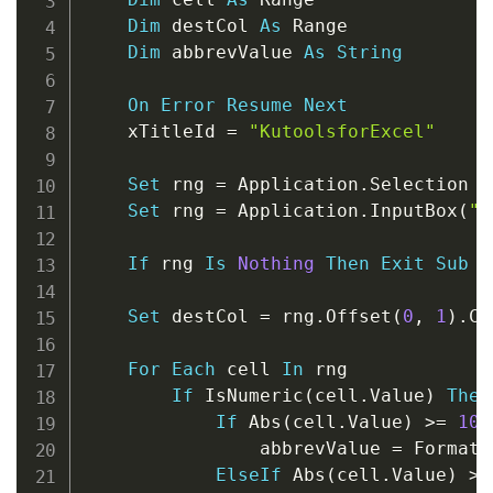
Dim
 destCol 
As
 Range

Dim
 abbrevValue 
As
String
On
Error
Resume
Next
    xTitleId 
=
"KutoolsforExcel"
Set
 rng 
=
 Application
.
Selection

Set
 rng 
=
 Application
.
InputBox
(
"S
If
 rng 
Is
Nothing
Then
Exit
Sub
Set
 destCol 
=
 rng
.
Offset
(
0
,
1
)
.
Co
For
Each
 cell 
In
 rng

If
 IsNumeric
(
cell
.
Value
)
Then
If
 Abs
(
cell
.
Value
)
>
=
100
                abbrevValue 
=
 Format
(
ElseIf
 Abs
(
cell
.
Value
)
>
=