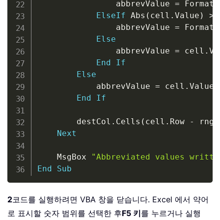
                abbrevValue 
=
 Format
(
ElseIf
 Abs
(
cell
.
Value
)
>
=
                abbrevValue 
=
 Format
(
Else
                abbrevValue 
=
 cell
.
Va
End
If
Else
            abbrevValue 
=
 cell
.
Value

End
If
        destCol
.
Cells
(
cell
.
Row 
-
 rng
.
Next
    MsgBox 
"Abbreviated values writte
End
Sub
2
코드를 실행하려면 VBA 창을 닫습니다. Excel 에서 약어
로 표시할 숫자 범위를 선택한 후
F5 키
를 누르거나 실행