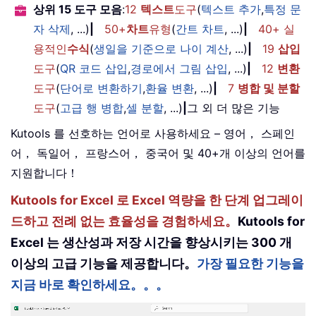
상위 15 도구 모음
:
12
텍스트
도구
(
텍스트 추가
,
특정 문
자 삭제
, ...)
|
50+
차트
유형
(
간트 차트
, ...)
|
40+ 실
용적인
수식
(
생일을 기준으로 나이 계산
, ...)
|
19
삽입
도구
(
QR 코드 삽입
,
경로에서 그림 삽입
, ...)
|
12
변환
도구
(
단어로 변환하기
,
환율 변환
, ...)
|
7
병합 및 분할
도구
(
고급 행 병합
,
셀 분할
, ...)
|
그 외 더 많은 기능
Kutools 를 선호하는 언어로 사용하세요 – 영어， 스페인
어， 독일어， 프랑스어， 중국어 및 40+개 이상의 언어를
지원합니다！
Kutools for Excel 로 Excel 역량을 한 단계 업그레이
드하고 전례 없는 효율성을 경험하세요。
Kutools for
Excel 는 생산성과 저장 시간을 향상시키는 300 개
이상의 고급 기능을 제공합니다。
가장 필요한 기능을
지금 바로 확인하세요。。。