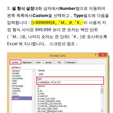
2.
셀 형식 설정
대화 상자에서
Number
탭으로 이동하여
왼쪽 목록에서
Custom
을 선택하고，
Type
필드에 다음을
입력합니다：
[>999999]#,,「M」;#,「K」
이 사용자 지
정 형식 서식은 999,999 보다 큰 숫자는 백만 단위
(「M」)로, 나머지 숫자는 천 단위(「K」)로 표시하도록
Excel 에 지시합니다。 스크린샷 참조：