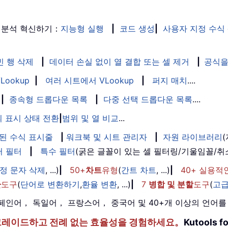
 분석 혁신하기：
지능형 실행
|
코드 생성
|
사용자 지정 수식
빈 행 삭제
|
데이터 손실 없이 열 결합 또는 셀 제거
|
공식을
Lookup
|
여러 시트에서 VLookup
|
퍼지 매치
....
|
종속형 드롭다운 목록
|
다중 선택 드롭다운 목록
....
 표시 상태 전환
|
범위 및 열 비교
...
된 수식 표시줄
|
워크북 및 시트 관리자
|
자원 라이브러리
퍼 필터
|
특수 필터
(굵은 글꼴이 있는 셀 필터링/기울임꼴/
정 문자 삭제
, ...)
|
50+
차트
유형
(
간트 차트
, ...)
|
40+ 실용적
환
도구
(
단어로 변환하기
,
환율 변환
, ...)
|
7
병합 및 분할
도구
(
고급
， 스페인어， 독일어， 프랑스어， 중국어 및 40+개 이상의 언어
한 단계 업그레이드하고 전례 없는 효율성을 경험하세요。
Kutools