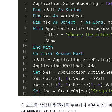
Application
.
ScreenUpdating 
=
Fa
Dim
 xPath 
As
String
Dim
 xWs 
As
Dim
 fso 
As
Object
,
 j 
As
Long
,
 f
With
 Application
.
FileDialog
(
mso
.
Title 
=
"Choose the folder
.
End
With
On
Error
Resume
Next
xPath 
=
 Application
.
FileDialog
(
Application
.
Workbooks
.
Set
 xWs 
=
 Application
.
ActiveShee
xWs
.
Cells
(
1
,
1
)
.
Value 
=
 xPath

xWs
.
Cells
(
2
,
1
)
.
Resize
(
1
,
5
)
.
Va
Set
 fso 
=
 CreateObject
(
"Scripti
Set
 folder1 
=
 fso
.
getFolder
(
xPa
getSubFolder folder1

3. 코드를 삽입한 후
F5
키를 누르거나 VBA 편집기
xWs
.
Cells
(
2
,
1
)
.
Resize
(
1
,
5
)
.
In