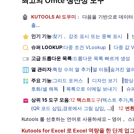
최고의 Office 생산성 도구
🤖
KUTOOLS AI 도우미
： 다음을 기반으로 데이터
출
…
인기 기능
:
찾기， 강조 표시 또는 중복 표시
|
슈퍼 LOOKUP
:
다중 조건 VLookup
|
다중 값 V
고급 드롭다운 목록
:
드롭다운 목록 빠르게 생성
열 관리자
:
특정 수의 열 추가
|
열 이동
|
숨겨진 열의
주요 기능
:
그리드 포커스
|
디자인 보기
|
향상
호화/셀 해독
|
목록으로 이메일 보내기
|
슈
상위 15 도구 모음
:
12
텍스트
도구
(
텍스트 추가
,
특
(
QR 코드 삽입
,
경로에서 그림 삽입
, ...)
|
12
변
Kutools 를 선호하는 언어로 사용하세요 – 영어
Kutools for Excel 로 Excel 역량을 