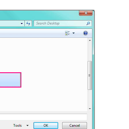
tireColumn
.
AutoFit

ue
As
Object
)
ubFolders

wn
)
.
Row 
+
1
.
Value 
=
 Array
(
SubFolder
.
Path
,
 Left
(
SubFolder
olders
