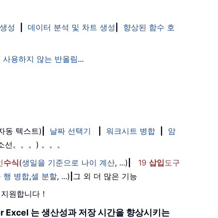
 생성
|
데이터 분석 및 차트 생성
|
향상된 함수 호
 사용하지 않는 반올림
...
(자동 텍스트)
|
날짜 선택기
|
워크시트 병합
|
암
취소선。。。) 。。。
인
수식
(
생일을 기준으로 나이 계산
, ...)
|
19
삽입
도구
 행 병합
,
셀 분할
, ...)
|
그 외 더 많은 기능
를 지원합니다！
 for Excel 는 생산성과 저장 시간을 향상시키는