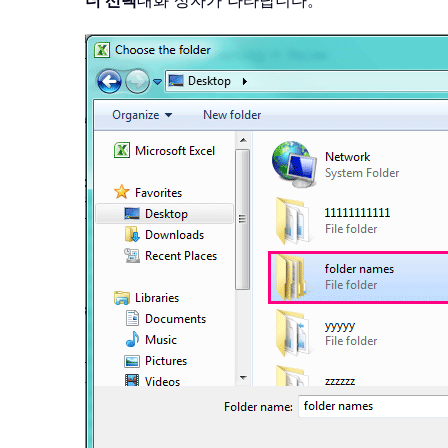
더 선택
대화 상자가 나타납니다。
xWs
.
Cells
(
2
,
1
)
.
Resize
(
1
,
5
)
.
En
Application
.
ScreenUpdating 
=
Tr
End
Sub
Sub
 getSubFolder
(
ByRef
 prntfld 
Dim
 SubFolder 
As
Object
Dim
 subfld 
As
Object
Dim
 xRow 
As
Long
For
Each
 SubFolder 
In
 prntfld
.
S
    xRow 
=
 Range
(
"A1"
)
.
End
(
xlDo
    Cells
(
xRow
,
1
)
.
Resize
(
1
,
5
)
Next
For
Each
 subfld 
In
 prntfld
.
SubF
Next
End
Sub