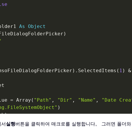
lse
older1 
As
Object
FileDialogFolderPicker
)
"
msoFileDialogFolderPicker
)
.
SelectedItems
(
1
)
&
t

lue 
=
 Array
(
"Path"
,
"Dir"
,
"Name"
,
"Date Crea
ng.FileSystemObject"
)
th
)
에서
실행
버튼을 클릭하여 매크로를 실행합니다。 그러면 폴더와
terior
.
Color 
=
65535