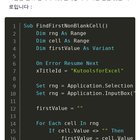
로입니다：
Copy
Sub
 FindFirstNonBlankCell
(
)
Dim
 rng 
As
 Range

Dim
 cell 
As
 Range

Dim
 firstValue 
As
Variant
On
Error
Resume
Next
    xTitleId 
=
"KutoolsforExcel"
Set
 rng 
=
 Application
.
Selection

Set
 rng 
=
 Application
.
InputBox
(
"S
    firstValue 
=
""
For
Each
 cell 
In
 rng

If
 cell
.
Value 
<
>
""
Then
            firstValue 
=
 cell
.
Value
