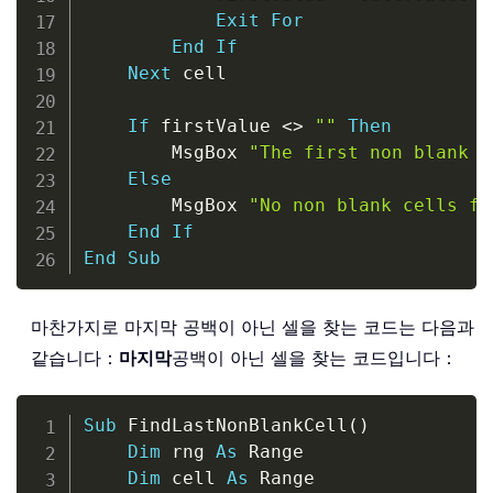
Exit
For
End
If
Next
 cell

If
 firstValue 
<
>
""
Then
        MsgBox 
"The first non blank c
Else
        MsgBox 
"No non blank cells fo
End
If
End
Sub
마찬가지로 마지막 공백이 아닌 셀을 찾는 코드는 다음과
같습니다：
마지막
공백이 아닌 셀을 찾는 코드입니다：
Copy
Sub
 FindLastNonBlankCell
(
)
Dim
 rng 
As
 Range

Dim
 cell 
As
 Range
