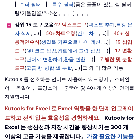
|
슈퍼 필터
|
특수 필터
(굵은 글꼴이 있는 셀 필터
링/기울임꼴/취소선。。。) 。。。
상위 15 도구 모음
:
12
텍스트
도구
(
텍스트 추가
,
특정 문
자 삭제
, ...)
|
50+
차트
유형
(
간트 차트
, ...)
|
40+ 실
용적인
수식
(
생일을 기준으로 나이 계산
, ...)
|
19
삽입
도구
(
QR 코드 삽입
,
경로에서 그림 삽입
, ...)
|
12
변환
도구
(
단어로 변환하기
,
환율 변환
, ...)
|
7
병합 및 분할
도구
(
고급 행 병합
,
셀 분할
, ...)
|
그 외 더 많은 기능
Kutools 를 선호하는 언어로 사용하세요 – 영어， 스페인
어， 독일어， 프랑스어， 중국어 및 40+개 이상의 언어를
지원합니다！
Kutools for Excel 로 Excel 역량을 한 단계 업그레이
드하고 전례 없는 효율성을 경험하세요。
Kutools for
Excel 는 생산성과 저장 시간을 향상시키는 300 개
이상의 고급 기능을 제공합니다。
가장 필요한 기능을