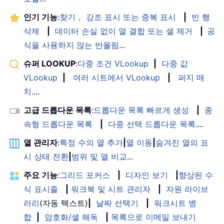
인기 기능
:
찾기， 강조 표시 또는 중복 표시
|
빈 행
삭제
|
데이터 손실 없이 열 결합 또는 셀 제거
|
공
식을 사용하지 않는 반올림
...
슈퍼 LOOKUP
:
다중 조건 VLookup
|
다중 값
VLookup
|
여러 시트에서 VLookup
|
퍼지 매
치
....
고급 드롭다운 목록
:
드롭다운 목록 빠르게 생성
|
종
속형 드롭다운 목록
|
다중 선택 드롭다운 목록
....
열 관리자
:
특정 수의 열 추가
|
열 이동
|
숨겨진 열의 표
시 상태 전환
|
범위 및 열 비교
...
주요 기능
:
그리드 포커스
|
디자인 보기
|
향상된 수
식 표시줄
|
워크북 및 시트 관리자
|
자원 라이브
러리
(자동 텍스트)
|
날짜 선택기
|
워크시트 병
합
|
암호화/셀 해독
|
목록으로 이메일 보내기