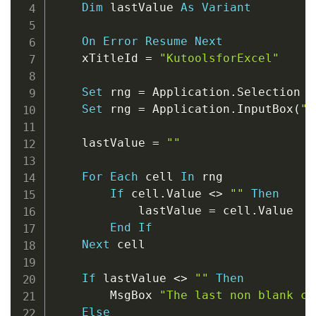
Dim
 lastValue 
As
Variant
On
Error
Resume
Next
    xTitleId 
=
"KutoolsforExcel"
Set
 rng 
=
 Application
.
Selection

Set
 rng 
=
 Application
.
InputBox
(
"S
    lastValue 
=
""
For
Each
 cell 
In
 rng

If
 cell
.
Value 
<
>
""
Then
            lastValue 
=
 cell
.
Value

End
If
Next
 cell

If
 lastValue 
<
>
""
Then
        MsgBox 
"The last non blank ce
Else