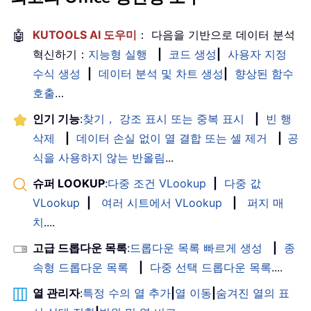
🤖
KUTOOLS AI 도우미
： 다음을 기반으로 데이터 분석
혁신하기：
지능형 실행
|
코드 생성
|
사용자 지정
수식 생성
|
데이터 분석 및 차트 생성
|
향상된 함수
호출
…
인기 기능
:
찾기， 강조 표시 또는 중복 표시
|
빈 행
삭제
|
데이터 손실 없이 열 결합 또는 셀 제거
|
공
식을 사용하지 않는 반올림
...
슈퍼 LOOKUP
:
다중 조건 VLookup
|
다중 값
VLookup
|
여러 시트에서 VLookup
|
퍼지 매
치
....
고급 드롭다운 목록
:
드롭다운 목록 빠르게 생성
|
종
속형 드롭다운 목록
|
다중 선택 드롭다운 목록
....
열 관리자
:
특정 수의 열 추가
|
열 이동
|
숨겨진 열의 표