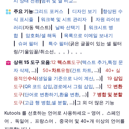
시 상태 전환
|
범위 및 열 비교
...
주요 기능
:
그리드 포커스
|
디자인 보기
|
향상된 수
식 표시줄
|
워크북 및 시트 관리자
|
자원 라이브
러리
(자동 텍스트)
|
날짜 선택기
|
워크시트 병
합
|
암호화/셀 해독
|
목록으로 이메일 보내기
|
슈퍼 필터
|
특수 필터
(굵은 글꼴이 있는 셀 필터
링/기울임꼴/취소선。。。) 。。。
상위 15 도구 모음
:
12
텍스트
도구
(
텍스트 추가
,
특정 문
자 삭제
, ...)
|
50+
차트
유형
(
간트 차트
, ...)
|
40+ 실
용적인
수식
(
생일을 기준으로 나이 계산
, ...)
|
19
삽입
도구
(
QR 코드 삽입
,
경로에서 그림 삽입
, ...)
|
12
변환
도구
(
단어로 변환하기
,
환율 변환
, ...)
|
7
병합 및 분할
도구
(
고급 행 병합
,
셀 분할
, ...)
|
그 외 더 많은 기능
Kutools 를 선호하는 언어로 사용하세요 – 영어， 스페인
어， 독일어， 프랑스어， 중국어 및 40+개 이상의 언어를
지원합니다！