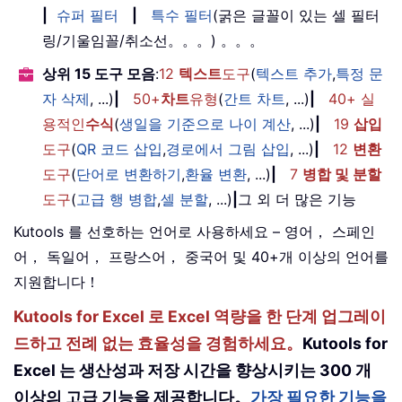
|
슈퍼 필터
|
특수 필터
(굵은 글꼴이 있는 셀 필터
링/기울임꼴/취소선。。。) 。。。
상위 15 도구 모음
:
12
텍스트
도구
(
텍스트 추가
,
특정 문
자 삭제
, ...)
|
50+
차트
유형
(
간트 차트
, ...)
|
40+ 실
용적인
수식
(
생일을 기준으로 나이 계산
, ...)
|
19
삽입
도구
(
QR 코드 삽입
,
경로에서 그림 삽입
, ...)
|
12
변환
도구
(
단어로 변환하기
,
환율 변환
, ...)
|
7
병합 및 분할
도구
(
고급 행 병합
,
셀 분할
, ...)
|
그 외 더 많은 기능
Kutools 를 선호하는 언어로 사용하세요 – 영어， 스페인
어， 독일어， 프랑스어， 중국어 및 40+개 이상의 언어를
지원합니다！
Kutools for Excel 로 Excel 역량을 한 단계 업그레이
드하고 전례 없는 효율성을 경험하세요。
Kutools for
Excel 는 생산성과 저장 시간을 향상시키는 300 개
이상의 고급 기능을 제공합니다。
가장 필요한 기능을