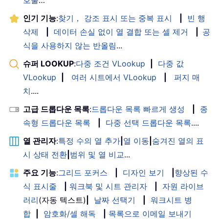
인기 기능
:
찾기， 강조 표시 또는 중복 표시
|
빈 행
삭제
|
데이터 손실 없이 열 결합 또는 셀 제거
|
공
식을 사용하지 않는 반올림
...
슈퍼 LOOKUP
:
다중 조건 VLookup
|
다중 값
VLookup
|
여러 시트에서 VLookup
|
퍼지 매
치
....
고급 드롭다운 목록
:
드롭다운 목록 빠르게 생성
|
종
속형 드롭다운 목록
|
다중 선택 드롭다운 목록
....
열 관리자
:
특정 수의 열 추가
|
열 이동
|
숨겨진 열의 표
시 상태 전환
|
범위 및 열 비교
...
주요 기능
:
그리드 포커스
|
디자인 보기
|
향상된 수
식 표시줄
|
워크북 및 시트 관리자
|
자원 라이브
러리
(자동 텍스트)
|
날짜 선택기
|
워크시트 병
합
|
암호화/셀 해독
|
목록으로 이메일 보내기