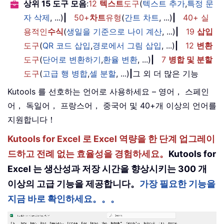
상위 15 도구 모음
:
12
텍스트
도구
(
텍스트 추가
,
특정 문
자 삭제
, ...)
|
50+
차트
유형
(
간트 차트
, ...)
|
40+ 실
용적인
수식
(
생일을 기준으로 나이 계산
, ...)
|
19
삽입
도구
(
QR 코드 삽입
,
경로에서 그림 삽입
, ...)
|
12
변환
도구
(
단어로 변환하기
,
환율 변환
, ...)
|
7
병합 및 분할
도구
(
고급 행 병합
,
셀 분할
, ...)
|
그 외 더 많은 기능
Kutools 를 선호하는 언어로 사용하세요 – 영어， 스페인
어， 독일어， 프랑스어， 중국어 및 40+개 이상의 언어를
지원합니다！
Kutools for Excel 로 Excel 역량을 한 단계 업그레이
드하고 전례 없는 효율성을 경험하세요。
Kutools for
Excel 는 생산성과 저장 시간을 향상시키는 300 개
이상의 고급 기능을 제공합니다。
가장 필요한 기능을
지금 바로 확인하세요。。。