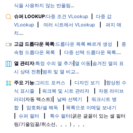
식을 사용하지 않는 반올림
...
슈퍼 LOOKUP
:
다중 조건 VLookup
|
다중 값
VLookup
|
여러 시트에서 VLookup
|
퍼지 매
치
....
고급 드롭다운 목록
:
드롭다운 목록 빠르게 생성
|
종
속형 드롭다운 목록
|
다중 선택 드롭다운 목록
....
열 관리자
:
특정 수의 열 추가
|
열 이동
|
숨겨진 열의 표
시 상태 전환
|
범위 및 열 비교
...
주요 기능
:
그리드 포커스
|
디자인 보기
|
향상된 수
식 표시줄
|
워크북 및 시트 관리자
|
자원 라이브
러리
(자동 텍스트)
|
날짜 선택기
|
워크시트 병
합
|
암호화/셀 해독
|
목록으로 이메일 보내기
|
슈퍼 필터
|
특수 필터
(굵은 글꼴이 있는 셀 필터
링/기울임꼴/취소선。。。) 。。。