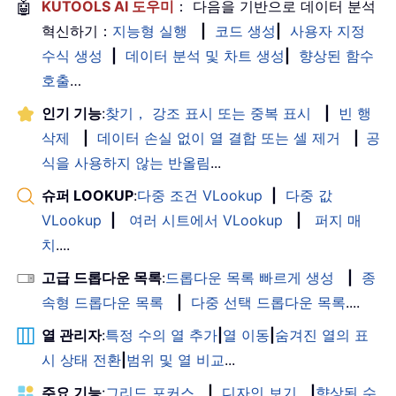
🤖
KUTOOLS AI 도우미
： 다음을 기반으로 데이터 분석
혁신하기：
지능형 실행
|
코드 생성
|
사용자 지정
수식 생성
|
데이터 분석 및 차트 생성
|
향상된 함수
호출
…
인기 기능
:
찾기， 강조 표시 또는 중복 표시
|
빈 행
삭제
|
데이터 손실 없이 열 결합 또는 셀 제거
|
공
식을 사용하지 않는 반올림
...
슈퍼 LOOKUP
:
다중 조건 VLookup
|
다중 값
VLookup
|
여러 시트에서 VLookup
|
퍼지 매
치
....
고급 드롭다운 목록
:
드롭다운 목록 빠르게 생성
|
종
속형 드롭다운 목록
|
다중 선택 드롭다운 목록
....
열 관리자
:
특정 수의 열 추가
|
열 이동
|
숨겨진 열의 표
시 상태 전환
|
범위 및 열 비교
...
주요 기능
:
그리드 포커스
|
디자인 보기
|
향상된 수