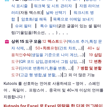
식 표시줄
|
워크북 및 시트 관리자
|
자원 라이브
러리
(자동 텍스트)
|
날짜 선택기
|
워크시트 병
합
|
암호화/셀 해독
|
목록으로 이메일 보내기
|
슈퍼 필터
|
특수 필터
(굵은 글꼴이 있는 셀 필터
링/기울임꼴/취소선。。。) 。。。
상위 15 도구 모음
:
12
텍스트
도구
(
텍스트 추가
,
특정 문
자 삭제
, ...)
|
50+
차트
유형
(
간트 차트
, ...)
|
40+ 실
용적인
수식
(
생일을 기준으로 나이 계산
, ...)
|
19
삽입
도구
(
QR 코드 삽입
,
경로에서 그림 삽입
, ...)
|
12
변환
도구
(
단어로 변환하기
,
환율 변환
, ...)
|
7
병합 및 분할
도구
(
고급 행 병합
,
셀 분할
, ...)
|
그 외 더 많은 기능
Kutools 를 선호하는 언어로 사용하세요 – 영어， 스페인
어， 독일어， 프랑스어， 중국어 및 40+개 이상의 언어를
지원합니다！
Kutools for Excel 로 Excel 역량을 한 단계 업그레이