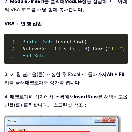
2.
Module
>
Insert
를 클릭해
Module
창을 삽입하고， 아래
의 VBA 코드를 해당 창에 복사합니다。
VBA： 빈 행 삽입
Copy
Public
Sub
 InsertRow
(
)
ActiveCell
.
Offset
(
1
,
0
)
.
Rows
(
"1:1"
)
.
E
End
Sub
3. 이 창 닫기을(를) 저장한 후 Excel 로 돌아가서
Alt + F8
키를 눌러
매크로
대화 상자를 엽니다。
4.
매크로
대화 상자에서 목록에서
InsertRow
를 선택하고
옵
션
을(를) 클릭합니다。 스크린샷 참조：