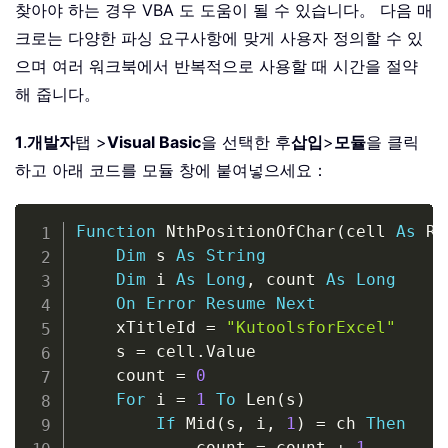
찾아야 하는 경우 VBA 도 도움이 될 수 있습니다。 다음 매
크로는 다양한 파싱 요구사항에 맞게 사용자 정의할 수 있
으며 여러 워크북에서 반복적으로 사용할 때 시간을 절약
해 줍니다。
1
.
개발자
탭 >
Visual Basic
을 선택한 후
삽입
>
모듈
을 클릭
하고 아래 코드를 모듈 창에 붙여넣으세요：
Copy
Function
 NthPositionOfChar
(
cell 
As
 Ra
Dim
 s 
As
String
Dim
 i 
As
Long
,
 count 
As
Long
On
Error
Resume
Next
    xTitleId 
=
"KutoolsforExcel"
    s 
=
 cell
.
Value

    count 
=
0
For
 i 
=
1
To
 Len
(
s
)
If
 Mid
(
s
,
 i
,
1
)
=
 ch 
Then
            count 
=
 count 
+
1