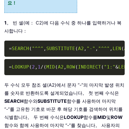
요！
1
。 빈 셀(예： C2)에 다음 수식 중 하나를 입력하거나 복
사합니다：
Copy
=
SEARCH
(
"^^"
,
SUBSTITUTE
(
A2
,
"-"
,
"^^"
,
LEN
(
A
Copy
=
LOOKUP
(
2
,
1
/
(
MID
(
A2
,
ROW
(
INDIRECT
(
"1:"
&
LEN
두 수식 모두 참조 셀(A2)에서 문자 “-”의 마지막 발생 위치
를 숫자로 반환하도록 설계되었습니다。 첫 번째 수식은
SEARCH
함수와
SUBSTITUTE
함수를 사용하여 마지막
“-”를 고유한 기호로 바꾼 후 해당 기호를 검색하여 위치를
식별합니다。 두 번째 수식은
LOOKUP
함수를
MID
및
ROW
함수와 함께 사용하여 마지막 “-”를 찾습니다。 사용자의