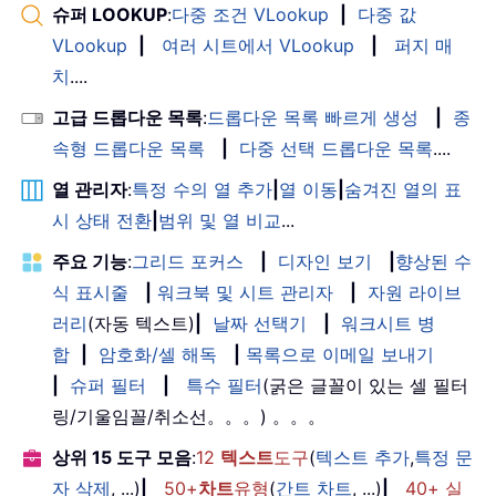
슈퍼 LOOKUP
:
다중 조건 VLookup
|
다중 값
VLookup
|
여러 시트에서 VLookup
|
퍼지 매
치
....
고급 드롭다운 목록
:
드롭다운 목록 빠르게 생성
|
종
속형 드롭다운 목록
|
다중 선택 드롭다운 목록
....
열 관리자
:
특정 수의 열 추가
|
열 이동
|
숨겨진 열의 표
시 상태 전환
|
범위 및 열 비교
...
주요 기능
:
그리드 포커스
|
디자인 보기
|
향상된 수
식 표시줄
|
워크북 및 시트 관리자
|
자원 라이브
러리
(자동 텍스트)
|
날짜 선택기
|
워크시트 병
합
|
암호화/셀 해독
|
목록으로 이메일 보내기
|
슈퍼 필터
|
특수 필터
(굵은 글꼴이 있는 셀 필터
링/기울임꼴/취소선。。。) 。。。
상위 15 도구 모음
:
12
텍스트
도구
(
텍스트 추가
,
특정 문
자 삭제
, ...)
|
50+
차트
유형
(
간트 차트
, ...)
|
40+ 실