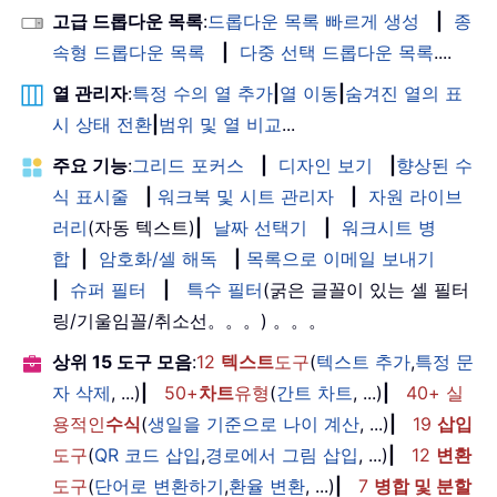
고급 드롭다운 목록
:
드롭다운 목록 빠르게 생성
|
종
속형 드롭다운 목록
|
다중 선택 드롭다운 목록
....
열 관리자
:
특정 수의 열 추가
|
열 이동
|
숨겨진 열의 표
시 상태 전환
|
범위 및 열 비교
...
주요 기능
:
그리드 포커스
|
디자인 보기
|
향상된 수
식 표시줄
|
워크북 및 시트 관리자
|
자원 라이브
러리
(자동 텍스트)
|
날짜 선택기
|
워크시트 병
합
|
암호화/셀 해독
|
목록으로 이메일 보내기
|
슈퍼 필터
|
특수 필터
(굵은 글꼴이 있는 셀 필터
링/기울임꼴/취소선。。。) 。。。
상위 15 도구 모음
:
12
텍스트
도구
(
텍스트 추가
,
특정 문
자 삭제
, ...)
|
50+
차트
유형
(
간트 차트
, ...)
|
40+ 실
용적인
수식
(
생일을 기준으로 나이 계산
, ...)
|
19
삽입
도구
(
QR 코드 삽입
,
경로에서 그림 삽입
, ...)
|
12
변환
도구
(
단어로 변환하기
,
환율 변환
, ...)
|
7
병합 및 분할