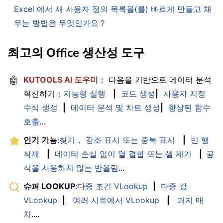
Excel 에서 새 사용자 정의 목록을(를) 빠르게 만들고 채
우는 방법은 무엇인가요？
최고의 Office 생산성 도구
🤖
KUTOOLS AI 도우미
： 다음을 기반으로 데이터 분석
혁신하기：
지능형 실행
|
코드 생성
|
사용자 지정
수식 생성
|
데이터 분석 및 차트 생성
|
향상된 함수
호출
…
인기 기능
:
찾기， 강조 표시 또는 중복 표시
|
빈 행
삭제
|
데이터 손실 없이 열 결합 또는 셀 제거
|
공
식을 사용하지 않는 반올림
...
슈퍼 LOOKUP
:
다중 조건 VLookup
|
다중 값
VLookup
|
여러 시트에서 VLookup
|
퍼지 매
치
....