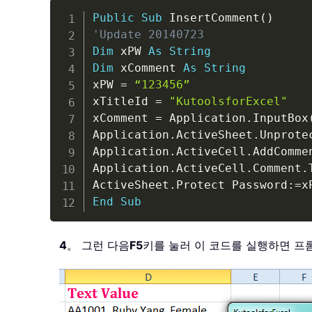
Public
Sub
 InsertComment
(
)
'Update 20140723
Dim
 xPW 
As
String
Dim
 xComment 
As
String
xPW 
=
“123456”
xTitleId 
=
"KutoolsforExcel"
xComment 
=
 Application
.
InputBox
Application
.
ActiveSheet
.
Unprote
Application
.
ActiveCell
.
AddCommen
Application
.
ActiveCell
.
Comment
.
ActiveSheet
.
Protect Password
:
=
End
Sub
4
。 그런 다음
F5
키를 눌러 이 코드를 실행하면 프