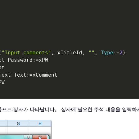
(
"Input comments"
,
 xTitleId
,
""
,
Type
:
=
2
)
ct Password
:
=
xPW

t

Text Text
:
=
xComment

롬프트 상자가 나타납니다。 상자에 필요한 주석 내용을 입력하