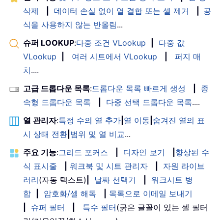
삭제
|
데이터 손실 없이 열 결합 또는 셀 제거
|
공
식을 사용하지 않는 반올림
...
슈퍼 LOOKUP
:
다중 조건 VLookup
|
다중 값
VLookup
|
여러 시트에서 VLookup
|
퍼지 매
치
....
고급 드롭다운 목록
:
드롭다운 목록 빠르게 생성
|
종
속형 드롭다운 목록
|
다중 선택 드롭다운 목록
....
열 관리자
:
특정 수의 열 추가
|
열 이동
|
숨겨진 열의 표
시 상태 전환
|
범위 및 열 비교
...
주요 기능
:
그리드 포커스
|
디자인 보기
|
향상된 수
식 표시줄
|
워크북 및 시트 관리자
|
자원 라이브
러리
(자동 텍스트)
|
날짜 선택기
|
워크시트 병
합
|
암호화/셀 해독
|
목록으로 이메일 보내기
|
슈퍼 필터
|
특수 필터
(굵은 글꼴이 있는 셀 필터