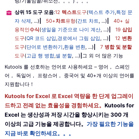
링/기울임꼴/취소선。。。) 。。。
상위 15 도구 모음
:
12
텍스트
도구
(
텍스트 추가
,
특정 문
자 삭제
, ...)
|
50+
차트
유형
(
간트 차트
, ...)
|
40+ 실
용적인
수식
(
생일을 기준으로 나이 계산
, ...)
|
19
삽입
도구
(
QR 코드 삽입
,
경로에서 그림 삽입
, ...)
|
12
변환
도구
(
단어로 변환하기
,
환율 변환
, ...)
|
7
병합 및 분할
도구
(
고급 행 병합
,
셀 분할
, ...)
|
그 외 더 많은 기능
Kutools 를 선호하는 언어로 사용하세요 – 영어， 스페인
어， 독일어， 프랑스어， 중국어 및 40+개 이상의 언어를
지원합니다！
Kutools for Excel 로 Excel 역량을 한 단계 업그레이
드하고 전례 없는 효율성을 경험하세요。
Kutools for
Excel 는 생산성과 저장 시간을 향상시키는 300 개
이상의 고급 기능을 제공합니다。
가장 필요한 기능을
지금 바로 확인하세요。。。