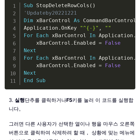
Copy
Sub
 StopDeleteRowCols
(
)
'Updateby20221221
Dim
 xBarControl 
As
 CommandBarControl

Application
.
OnKey 
"^{-}"
,
""
For
Each
 xBarControl 
In
 Application
.
C
    xBarControl
.
Enabled 
=
False
Next
For
Each
 xBarControl 
In
 Application
.
C
    xBarControl
.
Enabled 
=
False
Next
End
Sub
3.
실행
단추를 클릭하거나
F5
키를 눌러 이 코드를 실행합
니다。
그러면 다른 사용자가 선택한 열이나 행을 마우스 오른쪽
버튼으로 클릭하여 삭제하려 할 때， 상황에 맞는 메뉴에