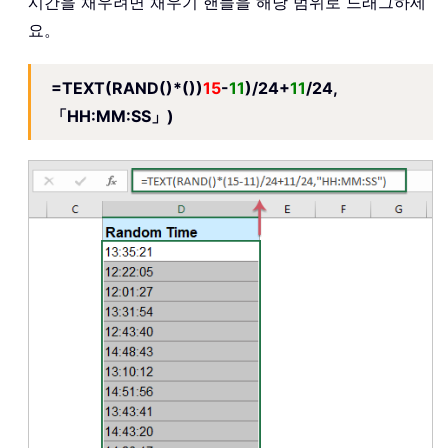
시간을 채우려면 채우기 핸들을 해당 범위로 드래그하세
요。
=TEXT(RAND()*())
15
-
11
)/24+
11
/24,
「HH:MM:SS」)