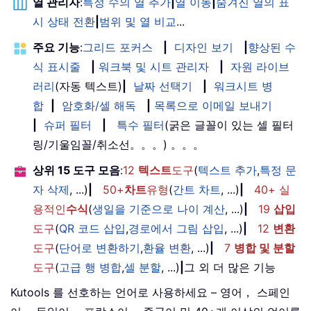
열 관리자
:
특정 수의 열 추가
|
열 이동
|
숨겨진 열의 표
시 상태 전환
|
범위 및 열 비교
...
주요 기능
:
그리드 포커스
|
디자인 보기
|
향상된 수
식 표시줄
|
워크북 및 시트 관리자
|
자원 라이브
러리
(자동 텍스트)
|
날짜 선택기
|
워크시트 병
합
|
암호화/셀 해독
|
목록으로 이메일 보내기
|
슈퍼 필터
|
특수 필터
(굵은 글꼴이 있는 셀 필터
링/기울임꼴/취소선。。。) 。。。
상위 15 도구 모음
:
12
텍스트
도구
(
텍스트 추가
,
특정 문
자 삭제
, ...)
|
50+
차트
유형
(
간트 차트
, ...)
|
40+ 실
용적인
수식
(
생일을 기준으로 나이 계산
, ...)
|
19
삽입
도구
(
QR 코드 삽입
,
경로에서 그림 삽입
, ...)
|
12
변환
도구
(
단어로 변환하기
,
환율 변환
, ...)
|
7
병합 및 분할
도구
(
고급 행 병합
,
셀 분할
, ...)
|
그 외 더 많은 기능
Kutools 를 선호하는 언어로 사용하세요 – 영어， 스페인