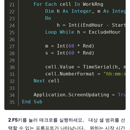
For
Each
 cell 
In
 WorkRng

Dim
 h 
As
Integer
,
 m 
As
Intege
Do
            h 
=
 Int
(
(
EndHour 
-
 StartH
Loop
While
 h 
=
 ExcludeHour

        m 
=
 Int
(
60
*
 Rnd
)
        s 
=
 Int
(
60
*
 Rnd
)
        cell
.
Value 
=
 TimeSerial
(
h
,
 m
,
        cell
.
NumberFormat 
=
"hh:mm:ss
Next
 cell

    Application
.
ScreenUpdating 
=
True
End
Sub
2
.
F5
키를 눌러 매크로를 실행하세요。 대상 셀 범위를 선
택할 수 있는 프롬프트가 나타납니다。 원하는 시작 시간