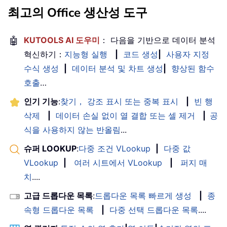
최고의 Office 생산성 도구
🤖
KUTOOLS AI 도우미
： 다음을 기반으로 데이터 분석
혁신하기：
지능형 실행
|
코드 생성
|
사용자 지정
수식 생성
|
데이터 분석 및 차트 생성
|
향상된 함수
호출
…
인기 기능
:
찾기， 강조 표시 또는 중복 표시
|
빈 행
삭제
|
데이터 손실 없이 열 결합 또는 셀 제거
|
공
식을 사용하지 않는 반올림
...
슈퍼 LOOKUP
:
다중 조건 VLookup
|
다중 값
VLookup
|
여러 시트에서 VLookup
|
퍼지 매
치
....
고급 드롭다운 목록
:
드롭다운 목록 빠르게 생성
|
종
속형 드롭다운 목록
|
다중 선택 드롭다운 목록
....