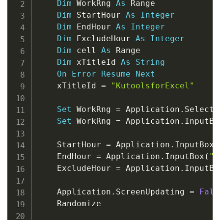
Dim
 WorkRng 
As
 Range

Dim
 StartHour 
As
Integer
Dim
 EndHour 
As
Integer
Dim
 ExcludeHour 
As
Integer
Dim
 cell 
As
 Range

Dim
 xTitleId 
As
String
On
Error
Resume
Next
    xTitleId 
=
"KutoolsforExcel"
Set
 WorkRng 
=
 Application
.
Selectio
Set
 WorkRng 
=
 Application
.
InputBo
    StartHour 
=
 Application
.
InputBox
(
    EndHour 
=
 Application
.
InputBox
(
"E
    ExcludeHour 
=
 Application
.
InputBo
    Application
.
ScreenUpdating 
=
Fals
    Randomize
