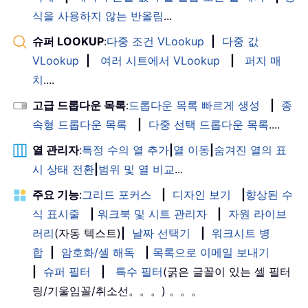
식을 사용하지 않는 반올림
...
슈퍼 LOOKUP
:
다중 조건 VLookup
|
다중 값
VLookup
|
여러 시트에서 VLookup
|
퍼지 매
치
....
고급 드롭다운 목록
:
드롭다운 목록 빠르게 생성
|
종
속형 드롭다운 목록
|
다중 선택 드롭다운 목록
....
열 관리자
:
특정 수의 열 추가
|
열 이동
|
숨겨진 열의 표
시 상태 전환
|
범위 및 열 비교
...
주요 기능
:
그리드 포커스
|
디자인 보기
|
향상된 수
식 표시줄
|
워크북 및 시트 관리자
|
자원 라이브
러리
(자동 텍스트)
|
날짜 선택기
|
워크시트 병
합
|
암호화/셀 해독
|
목록으로 이메일 보내기
|
슈퍼 필터
|
특수 필터
(굵은 글꼴이 있는 셀 필터
링/기울임꼴/취소선。。。) 。。。