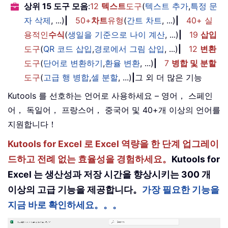
상위 15 도구 모음
:
12
텍스트
도구
(
텍스트 추가
,
특정 문
자 삭제
, ...)
|
50+
차트
유형
(
간트 차트
, ...)
|
40+ 실
용적인
수식
(
생일을 기준으로 나이 계산
, ...)
|
19
삽입
도구
(
QR 코드 삽입
,
경로에서 그림 삽입
, ...)
|
12
변환
도구
(
단어로 변환하기
,
환율 변환
, ...)
|
7
병합 및 분할
도구
(
고급 행 병합
,
셀 분할
, ...)
|
그 외 더 많은 기능
Kutools 를 선호하는 언어로 사용하세요 – 영어， 스페인
어， 독일어， 프랑스어， 중국어 및 40+개 이상의 언어를
지원합니다！
Kutools for Excel 로 Excel 역량을 한 단계 업그레이
드하고 전례 없는 효율성을 경험하세요。
Kutools for
Excel 는 생산성과 저장 시간을 향상시키는 300 개
이상의 고급 기능을 제공합니다。
가장 필요한 기능을
지금 바로 확인하세요。。。