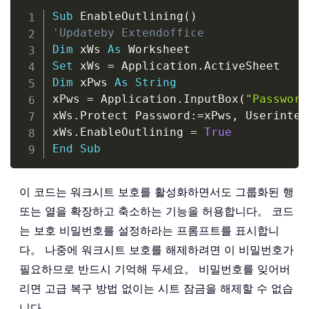
Copy
Sub
 EnableOutlining
(
)
'Updateby Extendoffice
Dim
 xWs 
As
Set
 xWs 
=
 Application
.
Dim
 xPws 
As
String
xPws 
=
 Application
.
InputBox
(
"Password
xWs
.
Protect Password
:
=
xPws
,
 Userinter
xWs
.
EnableOutlining 
=
True
End
Sub
이 코드는 워크시트 보호를 활성화하면서도 그룹화된 행
또는 열을 확장하고 축소하는 기능을 허용합니다。 코드
는 보호 비밀번호를 설정하라는 프롬프트를 표시합니
다。 나중에 워크시트 보호를 해제하려면 이 비밀번호가
필요하므로 반드시 기억해 두세요。 비밀번호를 잊어버
리면 고급 복구 방법 없이는 시트 잠금을 해제할 수 없습
니다。