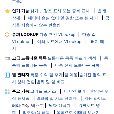
호출
…
인기 기능
:
찾기， 강조 표시 또는 중복 표시
|
빈 행
삭제
|
데이터 손실 없이 열 결합 또는 셀 제거
|
공
식을 사용하지 않는 반올림
...
슈퍼 LOOKUP
:
다중 조건 VLookup
|
다중 값
VLookup
|
여러 시트에서 VLookup
|
퍼지 매
치
....
고급 드롭다운 목록
:
드롭다운 목록 빠르게 생성
|
종
속형 드롭다운 목록
|
다중 선택 드롭다운 목록
....
열 관리자
:
특정 수의 열 추가
|
열 이동
|
숨겨진 열의 표
시 상태 전환
|
범위 및 열 비교
...
주요 기능
:
그리드 포커스
|
디자인 보기
|
향상된 수
식 표시줄
|
워크북 및 시트 관리자
|
자원 라이브
러리
(자동 텍스트)
|
날짜 선택기
|
워크시트 병
합
|
암호화/셀 해독
|
목록으로 이메일 보내기