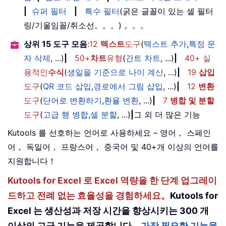
|
슈퍼 필터
|
특수 필터
(굵은 글꼴이 있는 셀 필터
링/기울임꼴/취소선。。。) 。。。
상위 15 도구 모음
:
12
텍스트
도구
(
텍스트 추가
,
특정 문
자 삭제
, ...)
|
50+
차트
유형
(
간트 차트
, ...)
|
40+ 실
용적인
수식
(
생일을 기준으로 나이 계산
, ...)
|
19
삽입
도구
(
QR 코드 삽입
,
경로에서 그림 삽입
, ...)
|
12
변환
도구
(
단어로 변환하기
,
환율 변환
, ...)
|
7
병합 및 분할
도구
(
고급 행 병합
,
셀 분할
, ...)
|
그 외 더 많은 기능
Kutools 를 선호하는 언어로 사용하세요 – 영어， 스페인
어， 독일어， 프랑스어， 중국어 및 40+개 이상의 언어를
지원합니다！
Kutools for Excel 로 Excel 역량을 한 단계 업그레이
드하고 전례 없는 효율성을 경험하세요。
Kutools for
Excel 는 생산성과 저장 시간을 향상시키는 300 개
이상의 고급 기능을 제공합니다。
가장 필요한 기능을