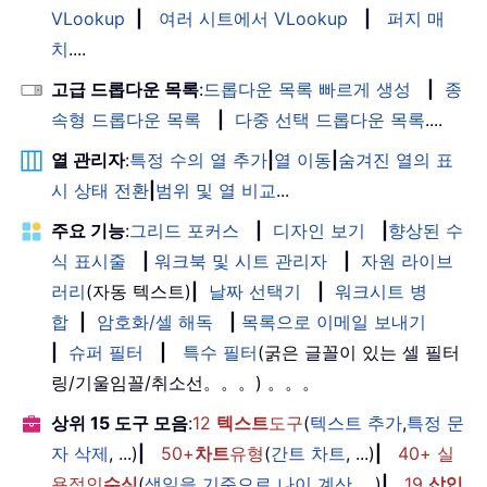
VLookup
|
여러 시트에서 VLookup
|
퍼지 매
치
....
고급 드롭다운 목록
:
드롭다운 목록 빠르게 생성
|
종
속형 드롭다운 목록
|
다중 선택 드롭다운 목록
....
열 관리자
:
특정 수의 열 추가
|
열 이동
|
숨겨진 열의 표
시 상태 전환
|
범위 및 열 비교
...
주요 기능
:
그리드 포커스
|
디자인 보기
|
향상된 수
식 표시줄
|
워크북 및 시트 관리자
|
자원 라이브
러리
(자동 텍스트)
|
날짜 선택기
|
워크시트 병
합
|
암호화/셀 해독
|
목록으로 이메일 보내기
|
슈퍼 필터
|
특수 필터
(굵은 글꼴이 있는 셀 필터
링/기울임꼴/취소선。。。) 。。。
상위 15 도구 모음
:
12
텍스트
도구
(
텍스트 추가
,
특정 문
자 삭제
, ...)
|
50+
차트
유형
(
간트 차트
, ...)
|
40+ 실
용적인
수식
(
생일을 기준으로 나이 계산
, ...)
|
19
삽입