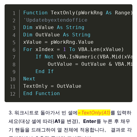
Copy
Function
 TextOnly
(
pWorkRng 
As
 Range
)
'Updatebyextendoffice
Dim
 xValue 
As
String
Dim
 OutValue 
As
String
xValue 
=
 pWorkRng
.
For
 xIndex 
=
1
To
 VBA
.
Len
(
xValue
)
If
Not
 VBA
.
IsNumeric
(
VBA
.
Mid
(
xVal
        OutValue 
=
 OutValue 
&
 VBA
.
Mid
End
If
Next
TextOnly 
=
End
Function
3. 워크시트로 돌아가서 빈 셀에
=TextOnly(A1)
를 입력하
세요(대상 셀에 따라)
A1
을 변경)。
Enter
를 누른 후 채우
기 핸들을 드래그하여 열 전체에 적용합니다。 결과로 각