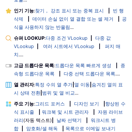
인기 기능
:
찾기， 강조 표시 또는 중복 표시
|
빈 행
삭제
|
데이터 손실 없이 열 결합 또는 셀 제거
|
공
식을 사용하지 않는 반올림
...
슈퍼 LOOKUP
:
다중 조건 VLookup
|
다중 값
VLookup
|
여러 시트에서 VLookup
|
퍼지 매
치
....
고급 드롭다운 목록
:
드롭다운 목록 빠르게 생성
|
종
속형 드롭다운 목록
|
다중 선택 드롭다운 목록
....
열 관리자
:
특정 수의 열 추가
|
열 이동
|
숨겨진 열의 표
시 상태 전환
|
범위 및 열 비교
...
주요 기능
:
그리드 포커스
|
디자인 보기
|
향상된 수
식 표시줄
|
워크북 및 시트 관리자
|
자원 라이브
러리
(자동 텍스트)
|
날짜 선택기
|
워크시트 병
합
|
암호화/셀 해독
|
목록으로 이메일 보내기