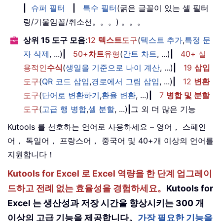
|
슈퍼 필터
|
특수 필터
(굵은 글꼴이 있는 셀 필터
링/기울임꼴/취소선。。。) 。。。
상위 15 도구 모음
:
12
텍스트
도구
(
텍스트 추가
,
특정 문
자 삭제
, ...)
|
50+
차트
유형
(
간트 차트
, ...)
|
40+ 실
용적인
수식
(
생일을 기준으로 나이 계산
, ...)
|
19
삽입
도구
(
QR 코드 삽입
,
경로에서 그림 삽입
, ...)
|
12
변환
도구
(
단어로 변환하기
,
환율 변환
, ...)
|
7
병합 및 분할
도구
(
고급 행 병합
,
셀 분할
, ...)
|
그 외 더 많은 기능
Kutools 를 선호하는 언어로 사용하세요 – 영어， 스페인
어， 독일어， 프랑스어， 중국어 및 40+개 이상의 언어를
지원합니다！
Kutools for Excel 로 Excel 역량을 한 단계 업그레이
드하고 전례 없는 효율성을 경험하세요。
Kutools for
Excel 는 생산성과 저장 시간을 향상시키는 300 개
이상의 고급 기능을 제공합니다。
가장 필요한 기능을