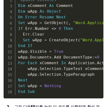
Dim
 xComment 
As
Dim
 wApp 
As
Object
On
Error
Resume
Next
Set
 wApp 
=
 GetObject
(
,
"Word.Applicat
If
 Err
.
Number 
<
>
0
Then
  Err
.
Clear

Set
 wApp 
=
 CreateObject
(
"Word.Appli
End
If
wApp
.
Visible 
=
True
wApp
.
Documents
.
Add DocumentType
:
=
0
For
Each
 xComment 
In
 Application
.
Acti
    wApp
.
Selection
.
TypeText xComment
.
    wApp
.
Selection
.
Next
Set
 wApp 
=
Nothing
End
Sub
3
。 그런 다음
F5
키를 눌러 이 코드를 실행하면 활성 워