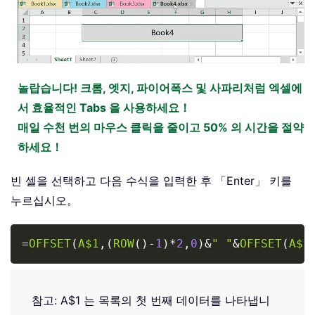
놀랍습니다! 크롬, 엣지, 파이어폭스 및 사파리처럼 엑셀에
서 효율적인 Tabs 을 사용하세요！
매일 수천 번의 마우스 클릭을 줄이고 50% 의 시간을 절약
하세요！
빈 셀을 선택하고 다음 수식을 입력한 후 「Enter」 키를
누르십시오。
Copy
=
OFFSET
(
A$1
,
(
ROW
(
)
-
1
)
*
2
,
0
)
&
" "
&
OFFSET
(
A$1
참고: A$1 는 목록의 첫 번째 데이터를 나타냅니