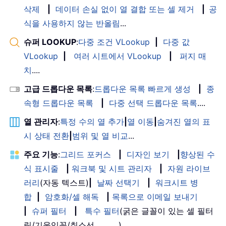
삭제
|
데이터 손실 없이 열 결합 또는 셀 제거
|
공
식을 사용하지 않는 반올림
...
슈퍼 LOOKUP
:
다중 조건 VLookup
|
다중 값
VLookup
|
여러 시트에서 VLookup
|
퍼지 매
치
....
고급 드롭다운 목록
:
드롭다운 목록 빠르게 생성
|
종
속형 드롭다운 목록
|
다중 선택 드롭다운 목록
....
열 관리자
:
특정 수의 열 추가
|
열 이동
|
숨겨진 열의 표
시 상태 전환
|
범위 및 열 비교
...
주요 기능
:
그리드 포커스
|
디자인 보기
|
향상된 수
식 표시줄
|
워크북 및 시트 관리자
|
자원 라이브
러리
(자동 텍스트)
|
날짜 선택기
|
워크시트 병
합
|
암호화/셀 해독
|
목록으로 이메일 보내기
|
슈퍼 필터
|
특수 필터
(굵은 글꼴이 있는 셀 필터
링/기울임꼴/취소선。。。) 。。。