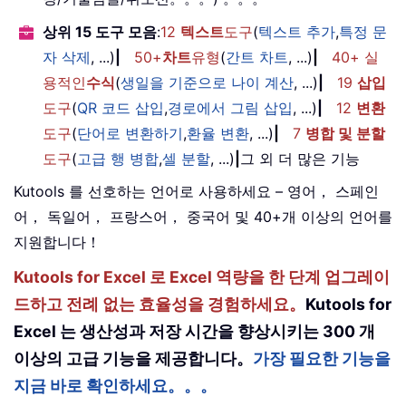
상위 15 도구 모음
:
12
텍스트
도구
(
텍스트 추가
,
특정 문
자 삭제
, ...)
|
50+
차트
유형
(
간트 차트
, ...)
|
40+ 실
용적인
수식
(
생일을 기준으로 나이 계산
, ...)
|
19
삽입
도구
(
QR 코드 삽입
,
경로에서 그림 삽입
, ...)
|
12
변환
도구
(
단어로 변환하기
,
환율 변환
, ...)
|
7
병합 및 분할
도구
(
고급 행 병합
,
셀 분할
, ...)
|
그 외 더 많은 기능
Kutools 를 선호하는 언어로 사용하세요 – 영어， 스페인
어， 독일어， 프랑스어， 중국어 및 40+개 이상의 언어를
지원합니다！
Kutools for Excel 로 Excel 역량을 한 단계 업그레이
드하고 전례 없는 효율성을 경험하세요。
Kutools for
Excel 는 생산성과 저장 시간을 향상시키는 300 개
이상의 고급 기능을 제공합니다。
가장 필요한 기능을
지금 바로 확인하세요。。。