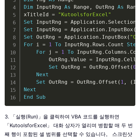
Dim
 InputRng 
As
 Range
,
 OutRng 
As
 Range
xTitleId 
=
"KutoolsforExcel"
Set
 InputRng 
=
 Application
.
Set
 InputRng 
=
 Application
.
InputBox
(
"
Set
 OutRng 
=
 Application
.
InputBox
(
"Ou
For
 i 
=
1
To
 InputRng
.
Rows
.
Count 
Step
For
 j 
=
1
To
 InputRng
.
Columns
.
Cou
        OutRng
.
Value 
=
 InputRng
.
Cells
Set
 OutRng 
=
 OutRng
.
Offset
(
0
,
Next
Set
 OutRng 
=
 OutRng
.
Offset
(
1
,
(
In
Next
End
Sub
3. 「실행(Run)」을 클릭하여 VBA 코드를 실행하면
「KutoolsforExcel」 대화 상자가 열리며 병합할 매 두 번
째 행이 포함된 셀 범위를 선택할 수 있습니다。 스크린샷