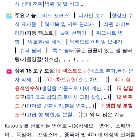
시 상태 전환
|
범위 및 열 비교
...
주요 기능
:
그리드 포커스
|
디자인 보기
|
향상된 수
식 표시줄
|
워크북 및 시트 관리자
|
자원 라이브
러리
(자동 텍스트)
|
날짜 선택기
|
워크시트 병
합
|
암호화/셀 해독
|
목록으로 이메일 보내기
|
슈퍼 필터
|
특수 필터
(굵은 글꼴이 있는 셀 필터
링/기울임꼴/취소선。。。) 。。。
상위 15 도구 모음
:
12
텍스트
도구
(
텍스트 추가
,
특정 문
자 삭제
, ...)
|
50+
차트
유형
(
간트 차트
, ...)
|
40+ 실
용적인
수식
(
생일을 기준으로 나이 계산
, ...)
|
19
삽입
도구
(
QR 코드 삽입
,
경로에서 그림 삽입
, ...)
|
12
변환
도구
(
단어로 변환하기
,
환율 변환
, ...)
|
7
병합 및 분할
도구
(
고급 행 병합
,
셀 분할
, ...)
|
그 외 더 많은 기능
Kutools 를 선호하는 언어로 사용하세요 – 영어， 스페인
어， 독일어， 프랑스어， 중국어 및 40+개 이상의 언어를