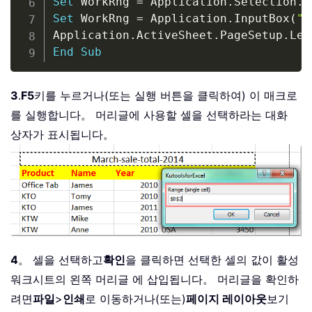
Set
 WorkRng 
=
 Application
.
Selection
.
R
Set
 WorkRng 
=
 Application
.
InputBox
(
"R
Application
.
ActiveSheet
.
PageSetup
.
Lef
End
Sub
3
.
F5
키를 누르거나(또는 실행 버튼을 클릭하여) 이 매크로
를 실행합니다。 머리글에 사용할 셀을 선택하라는 대화
상자가 표시됩니다。
4
。 셀을 선택하고
확인
을 클릭하면 선택한 셀의 값이 활성
워크시트의 왼쪽 머리글 에 삽입됩니다。 머리글을 확인하
려면
파일
>
인쇄
로 이동하거나(또는)
페이지 레이아웃
보기