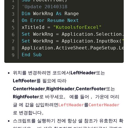
'Update 20140318
Dim
 WorkRng 
As
On
Error
Resume
Next
xTitleId 
=
"KutoolsforExcel"
Set
 WorkRng 
=
 Application
.
Selection
.
R
Set
 WorkRng 
=
 Application
.
InputBox
(
"R
Application
.
ActiveSheet
.
PageSetup
.
Lef
End
Sub
위치를 변경하려면 코드에서
LeftHeader
또는
LeftFooter
를 필요에 따라
CenterHeader
,
RightHeader
,
CenterFooter
또는
RightFooter
로 바꾸세요。 예를 들어， 가운데 머리
글 에 값을 삽입하려면
를
LeftHeader
CenterHeader
로 변경합니다。
스크립트를 실행하기 전에 항상 셀 참조가 유효한지 확