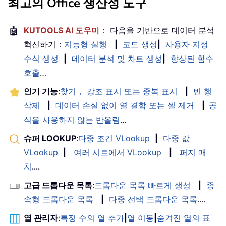
최고의 Office 생산성 도구
🤖
KUTOOLS AI 도우미
： 다음을 기반으로 데이터 분석
혁신하기：
지능형 실행
|
코드 생성
|
사용자 지정
수식 생성
|
데이터 분석 및 차트 생성
|
향상된 함수
호출
…
인기 기능
:
찾기， 강조 표시 또는 중복 표시
|
빈 행
삭제
|
데이터 손실 없이 열 결합 또는 셀 제거
|
공
식을 사용하지 않는 반올림
...
슈퍼 LOOKUP
:
다중 조건 VLookup
|
다중 값
VLookup
|
여러 시트에서 VLookup
|
퍼지 매
치
....
고급 드롭다운 목록
:
드롭다운 목록 빠르게 생성
|
종
속형 드롭다운 목록
|
다중 선택 드롭다운 목록
....
열 관리자
:
특정 수의 열 추가
|
열 이동
|
숨겨진 열의 표