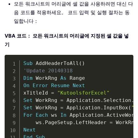
모든 워크시트의 머리글에 셀 값을 사용하려면 대신 다
음 코드를 적용하세요。 코드 입력 및 실행 절차는 동
일합니다：
VBA 코드： 모든 워크시트의 머리글에 지정된 셀 값을 넣
기
Copy
Sub
 AddHeaderToAll
(
)
'Update 20140318
Dim
 WorkRng 
As
On
Error
Resume
Next
xTitleId 
=
"KutoolsforExcel"
Set
 WorkRng 
=
 Application
.
Selection
.
R
Set
 WorkRng 
=
 Application
.
InputBox
(
"R
For
Each
 ws 
In
 Application
.
ActiveWork
    ws
.
PageSetup
.
LeftHeader 
=
 WorkRng
Next
End
Sub