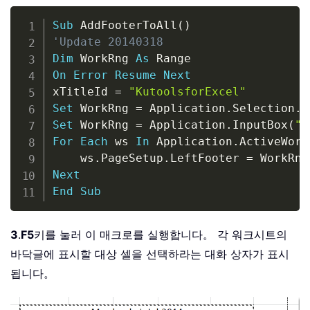
Copy
Sub
 AddFooterToAll
(
)
'Update 20140318
Dim
 WorkRng 
As
On
Error
Resume
Next
xTitleId 
=
"KutoolsforExcel"
Set
 WorkRng 
=
 Application
.
Selection
.
R
Set
 WorkRng 
=
 Application
.
InputBox
(
"R
For
Each
 ws 
In
 Application
.
ActiveWork
    ws
.
PageSetup
.
LeftFooter 
=
 WorkRng
Next
End
Sub
3
.
F5
키를 눌러 이 매크로를 실행합니다。 각 워크시트의
바닥글에 표시할 대상 셀을 선택하라는 대화 상자가 표시
됩니다。