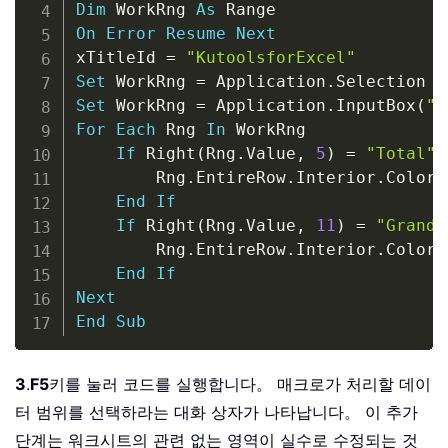
Dim
 WorkRng 
As
On
Error
Resume
Next
xTitleId 
=
"KutoolsforExcel"
Set
 WorkRng 
=
 Application
.
Set
 WorkRng 
=
 Application
.
InputBox
(
"R
For
Each
 Rng 
In
 WorkRng

If
 Right
(
Rng
.
Value
,
5
)
=
"Total"
        Rng
.
EntireRow
.
Interior
.
ColorI
End
If
If
 Right
(
Rng
.
Value
,
11
)
=
"Grand 
        Rng
.
EntireRow
.
Interior
.
ColorI
End
If
Next
End
Sub
3
.
F5
키를 눌러 코드를 실행합니다。 매크로가 처리할 데이
터 범위를 선택하라는 대화 상자가 나타납니다。 이 추가
단계는 워크시트의 관련 없는 영역이 실수로 수정되는 것