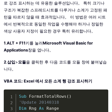
로 강조 표시하는 데 유용한 솔루션입니다。 특히 크기나
구조가 복잡한 스프레드시트를 다루거나 소계가 고정된 패
턴을 따르지 않을 때 효과적입니다。 이 방법은 여러 시트
에서 반복적으로 동일한 작업을 수행해야 하거나 정밀한
색상 사용자 지정이 필요한 경우 특히 유리합니다。
1
.
ALT + F11
키를 눌러
Microsoft Visual Basic for
Applications
창을 엽니다。
2
.
삽입
>
모듈
을 클릭한 후 다음 코드를 모듈 창에 붙여넣습
니다。
VBA 코드: Excel 에서 모든 소계 행 강조 표시하기
Copy
Sub
 FormatTotalRows
(
)
'Update 20140318
Dim
 Rng 
As