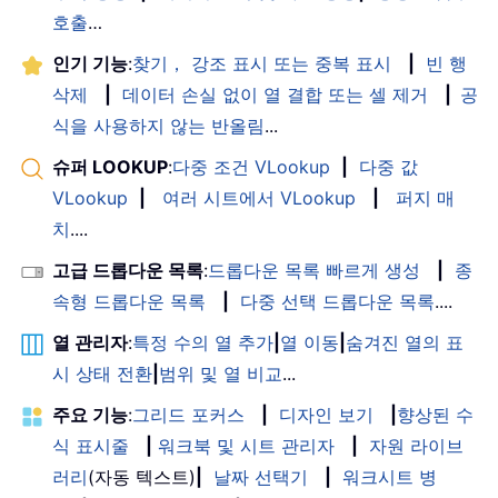
호출
…
인기 기능
:
찾기， 강조 표시 또는 중복 표시
|
빈 행
삭제
|
데이터 손실 없이 열 결합 또는 셀 제거
|
공
식을 사용하지 않는 반올림
...
슈퍼 LOOKUP
:
다중 조건 VLookup
|
다중 값
VLookup
|
여러 시트에서 VLookup
|
퍼지 매
치
....
고급 드롭다운 목록
:
드롭다운 목록 빠르게 생성
|
종
속형 드롭다운 목록
|
다중 선택 드롭다운 목록
....
열 관리자
:
특정 수의 열 추가
|
열 이동
|
숨겨진 열의 표
시 상태 전환
|
범위 및 열 비교
...
주요 기능
:
그리드 포커스
|
디자인 보기
|
향상된 수
식 표시줄
|
워크북 및 시트 관리자
|
자원 라이브
러리
(자동 텍스트)
|
날짜 선택기
|
워크시트 병