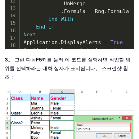
.
UnMerge

.
Formula 
=
 Rng
.
Formula

End
With
End
If
Next
Application
.
DisplayAlerts 
=
True
Application
.
ScreenUpdating 
=
True
End
Sub
3
。 그런 다음
F5
키를 눌러 이 코드를 실행하면 작업할 범
위를 선택하라는 대화 상자가 표시됩니다。 스크린샷 참
조：