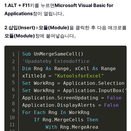
1
.
ALT + F11
키를 누르면
Microsoft Visual Basic for
Applications
창이 열립니다。
2
.
삽입(Insert)
>
모듈(Module)
을 클릭한 후 다음 매크로를
모듈(Module)
창에 붙여넣습니다。
Copy
Sub
 UnMergeSameCell
(
)
'Upadateby Extendoffice
Dim
 Rng 
As
 Range
,
 xCell 
As
 Range

xTitleId 
=
"KutoolsforExcel"
Set
 WorkRng 
=
 Application
.
Set
 WorkRng 
=
 Application
.
InputBox
(
"R
Application
.
ScreenUpdating 
=
False
Application
.
DisplayAlerts 
=
False
For
Each
 Rng 
In
 WorkRng

If
 Rng
.
MergeCells 
Then
With
 Rng
.
MergeArea
