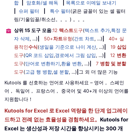
합
|
암호화/셀 해독
|
목록으로 이메일 보내기
|
슈퍼 필터
|
특수 필터
(굵은 글꼴이 있는 셀 필터
링/기울임꼴/취소선。。。) 。。。
상위 15 도구 모음
:
12
텍스트
도구
(
텍스트 추가
,
특정 문
자 삭제
, ...)
|
50+
차트
유형
(
간트 차트
, ...)
|
40+ 실
용적인
수식
(
생일을 기준으로 나이 계산
, ...)
|
19
삽입
도구
(
QR 코드 삽입
,
경로에서 그림 삽입
, ...)
|
12
변환
도구
(
단어로 변환하기
,
환율 변환
, ...)
|
7
병합 및 분할
도구
(
고급 행 병합
,
셀 분할
, ...)
|
그 외 더 많은 기능
Kutools 를 선호하는 언어로 사용하세요 – 영어， 스페인
어， 독일어， 프랑스어， 중국어 및 40+개 이상의 언어를
지원합니다！
Kutools for Excel 로 Excel 역량을 한 단계 업그레이
드하고 전례 없는 효율성을 경험하세요。
Kutools for
Excel 는 생산성과 저장 시간을 향상시키는 300 개