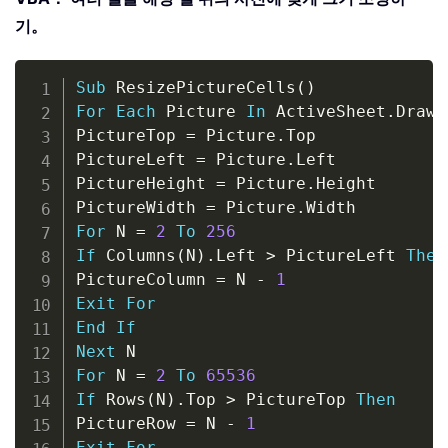
기。
Copy
Sub
 ResizePictureCells
(
)
For
Each
 Picture 
In
 ActiveSheet
.
Drawi
PictureTop 
=
 Picture
.
Top

PictureLeft 
=
 Picture
.
Left

PictureHeight 
=
 Picture
.
Height

PictureWidth 
=
 Picture
.
For
 N 
=
2
To
256
If
 Columns
(
N
)
.
Left 
>
 PictureLeft 
Then
PictureColumn 
=
 N 
-
1
Exit
For
End
If
Next
For
 N 
=
2
To
65536
If
 Rows
(
N
)
.
Top 
>
 PictureTop 
Then
PictureRow 
=
 N 
-
1
Exit
For