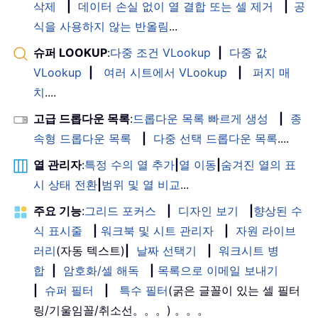
삭제
|
데이터 손실 없이 열 결합 또는 셀 제거
|
공
식을 사용하지 않는 반올림
...
슈퍼 LOOKUP
:
다중 조건 VLookup
|
다중 값
VLookup
|
여러 시트에서 VLookup
|
퍼지 매
치
....
고급 드롭다운 목록
:
드롭다운 목록 빠르게 생성
|
종
속형 드롭다운 목록
|
다중 선택 드롭다운 목록
....
열 관리자
:
특정 수의 열 추가
|
열 이동
|
숨겨진 열의 표
시 상태 전환
|
범위 및 열 비교
...
주요 기능
:
그리드 포커스
|
디자인 보기
|
향상된 수
식 표시줄
|
워크북 및 시트 관리자
|
자원 라이브
러리
(자동 텍스트)
|
날짜 선택기
|
워크시트 병
합
|
암호화/셀 해독
|
목록으로 이메일 보내기
|
슈퍼 필터
|
특수 필터
(굵은 글꼴이 있는 셀 필터
링/기울임꼴/취소선。。。) 。。。