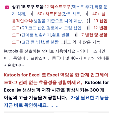
상위 15 도구 모음
:
12
텍스트
도구
(
텍스트 추가
,
특정 문
자 삭제
, ...)
|
50+
차트
유형
(
간트 차트
, ...)
|
40+ 실
용적인
수식
(
생일을 기준으로 나이 계산
, ...)
|
19
삽입
도구
(
QR 코드 삽입
,
경로에서 그림 삽입
, ...)
|
12
변환
도구
(
단어로 변환하기
,
환율 변환
, ...)
|
7
병합 및 분할
도구
(
고급 행 병합
,
셀 분할
, ...)
|
그 외 더 많은 기능
Kutools 를 선호하는 언어로 사용하세요 – 영어， 스페인
어， 독일어， 프랑스어， 중국어 및 40+개 이상의 언어를
지원합니다！
Kutools for Excel 로 Excel 역량을 한 단계 업그레이
드하고 전례 없는 효율성을 경험하세요。
Kutools for
Excel 는 생산성과 저장 시간을 향상시키는 300 개
이상의 고급 기능을 제공합니다。
가장 필요한 기능을
지금 바로 확인하세요。。。