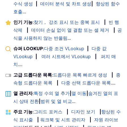
수식 생성
|
데이터 분석 및 차트 생성
|
향상된 함수
호출
…
인기 기능
:
찾기， 강조 표시 또는 중복 표시
|
빈 행
삭제
|
데이터 손실 없이 열 결합 또는 셀 제거
|
공
식을 사용하지 않는 반올림
...
슈퍼 LOOKUP
:
다중 조건 VLookup
|
다중 값
VLookup
|
여러 시트에서 VLookup
|
퍼지 매
치
....
고급 드롭다운 목록
:
드롭다운 목록 빠르게 생성
|
종
속형 드롭다운 목록
|
다중 선택 드롭다운 목록
....
열 관리자
:
특정 수의 열 추가
|
열 이동
|
숨겨진 열의 표
시 상태 전환
|
범위 및 열 비교
...
주요 기능
:
그리드 포커스
|
디자인 보기
|
향상된 수
식 표시줄
|
워크북 및 시트 관리자
|
자원 라이브