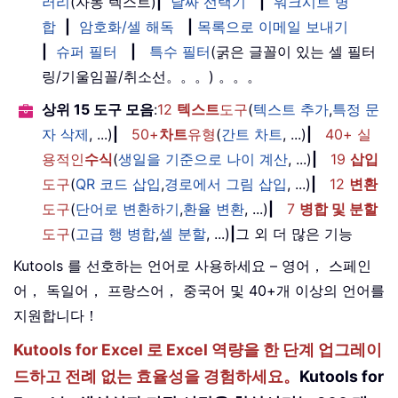
러리
(자동 텍스트)
|
날짜 선택기
|
워크시트 병
합
|
암호화/셀 해독
|
목록으로 이메일 보내기
|
슈퍼 필터
|
특수 필터
(굵은 글꼴이 있는 셀 필터
링/기울임꼴/취소선。。。) 。。。
상위 15 도구 모음
:
12
텍스트
도구
(
텍스트 추가
,
특정 문
자 삭제
, ...)
|
50+
차트
유형
(
간트 차트
, ...)
|
40+ 실
용적인
수식
(
생일을 기준으로 나이 계산
, ...)
|
19
삽입
도구
(
QR 코드 삽입
,
경로에서 그림 삽입
, ...)
|
12
변환
도구
(
단어로 변환하기
,
환율 변환
, ...)
|
7
병합 및 분할
도구
(
고급 행 병합
,
셀 분할
, ...)
|
그 외 더 많은 기능
Kutools 를 선호하는 언어로 사용하세요 – 영어， 스페인
어， 독일어， 프랑스어， 중국어 및 40+개 이상의 언어를
지원합니다！
Kutools for Excel 로 Excel 역량을 한 단계 업그레이
드하고 전례 없는 효율성을 경험하세요。
Kutools for